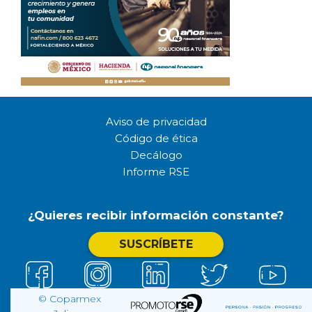
Aviso de privacidad
Código de ética
Decálogo
Informe RSE
¿Quieres recibir información constante?
SUSCRÍBETE
© Coparmex